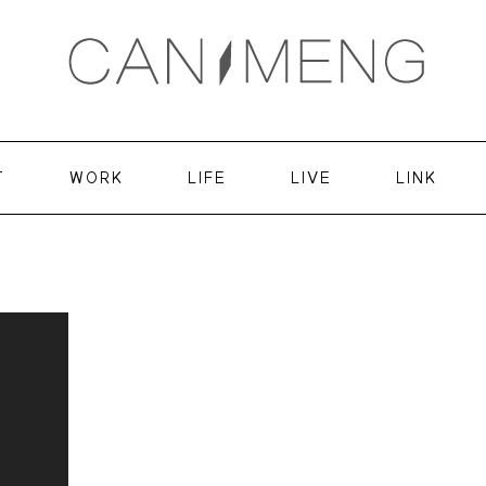
T
WORK
LIFE
LIVE
LINK