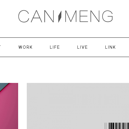
T
WORK
LIFE
LIVE
LINK