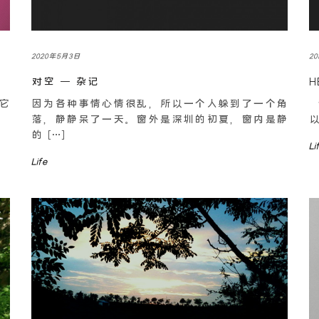
2020年5月3日
20
对空 – 杂记
H
，它
因为各种事情心情很乱，所以一个人躲到了一个角
记
落，静静呆了一天。窗外是深圳的初夏，窗内是静
以
的 […]
Li
Life