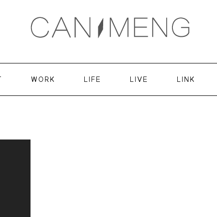
T
WORK
LIFE
LIVE
LINK