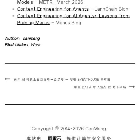
Models
— METR, March 2026
Context Engineering for Agents
— LangChain Blog
Context Engineering for AI Agents: Lessons from
Building Manus
— Manus Blog
Author:
canmeng
Filed Under:
Work
关于 AI 时代企业数据的一些思考 – 写在 EVENTHOUSE 发布前
聊聊 DATA 与 AGENTIC 的下半场
Copyright © 2014-2026 CanMeng.
本站由
提供计算与安全服务.