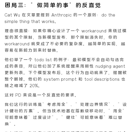
困局三：”做简单的事”的反直觉
Cat Wu 在文章里提到 Anthropic 的一个原则：
do the
simple thing that works
。
理由很直接：如果你精心设计了一个 workaround 来绕过模
型的某个限制，当新模型发布、那个限制消失时，你的
workaround 就变成了不必要的复杂度。越简单的实现，越
容易在新能力到来时替换。
他们举了一个 todo list 的例子：最初模型不会自动勾选完
成的条目，所以他们加了系统提醒来周期性 nudging agent
更新列表。下个模型发布后，这个行为自动就来了，提醒被
整个删掉。他们的 system prompt 和 tool descriptions 也
随之缩减了 20%。
这对 PD 来说是一个反直觉的要求。
我们这行的训练是”考虑周全”、”处理边界情况”、”设
计健壮的方案”。但当技术地基在指数级移动时，”周全”
可能意味着”过度设计”，”健壮”可能意味着”难以替
换”。