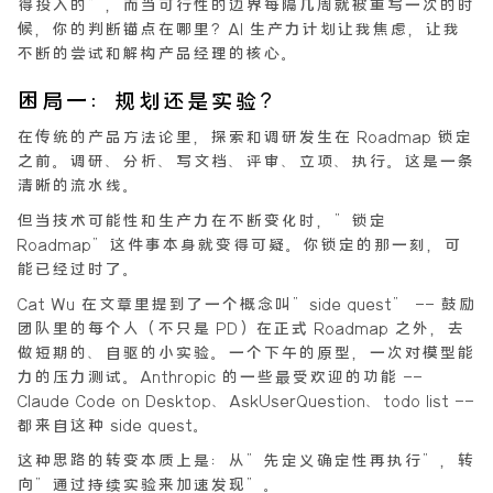
得投入的”，而当可行性的边界每隔几周就被重写一次的时
候，你的判断锚点在哪里？AI 生产力计划让我焦虑，让我
不断的尝试和解构产品经理的核心。
困局一：规划还是实验？
在传统的产品方法论里，探索和调研发生在 Roadmap 锁定
之前。调研、分析、写文档、评审、立项、执行。这是一条
清晰的流水线。
但当技术可能性和生产力在不断变化时，”锁定
Roadmap”这件事本身就变得可疑。你锁定的那一刻，可
能已经过时了。
Cat Wu 在文章里提到了一个概念叫”side quest” —— 鼓励
团队里的每个人（不只是 PD）在正式 Roadmap 之外，去
做短期的、自驱的小实验。一个下午的原型，一次对模型能
力的压力测试。Anthropic 的一些最受欢迎的功能 ——
Claude Code on Desktop、AskUserQuestion、todo list ——
都来自这种 side quest。
这种思路的转变本质上是：从”先定义确定性再执行”，转
向”通过持续实验来加速发现”。