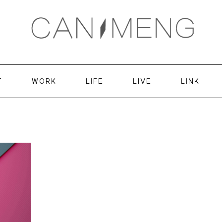
T
WORK
LIFE
LIVE
LINK