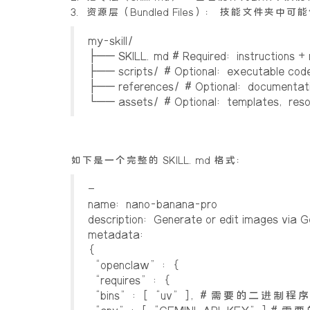
3. 资源层（Bundled Files）： 技
my-skill/
├── SKILL.md # Required: instructions +
├── scripts/ # Optional: executable cod
├── references/ # Optional: documentat
└── assets/ # Optional: templates, reso
如下是一个完整的 SKILL.md 格式：
—
name: nano-banana-pro
description: Generate or edit images via G
metadata:
{
“openclaw”: {
“requires”: {
“bins”: [“uv”], # 需要的二进制程序