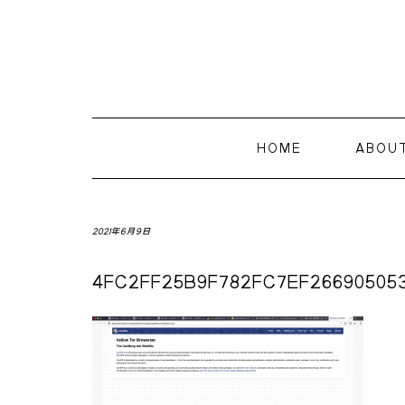
HOME
ABOU
2021年6月9日
4FC2FF25B9F782FC7EF26690505