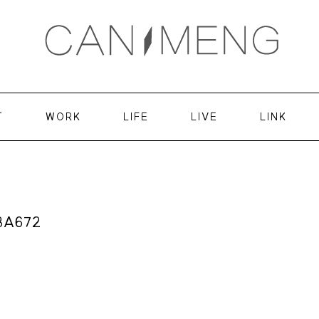
T
WORK
LIFE
LIVE
LINK
3A672